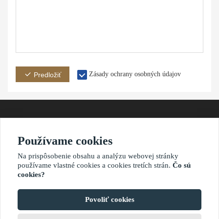
Zásady ochrany osobných údajov
Predložiť
Používame cookies
adresát
Email
telefón
Na prispôsobenie obsahu a analýzu webovej stránky
používame vlastné cookies a cookies tretích strán.
Čo sú
cookies?
?2021 waimaoniu.net
Povoliť cookies